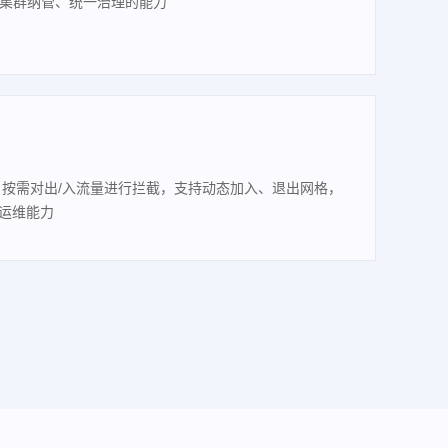
es 多集群纳管、统一治理的能力
按需对出/入流量进行拦截，支持动态加入、退出网格，
理运维能力