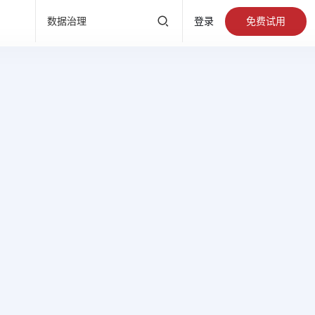
产品直达
免费试用
数据治理
登录
有数BI
标签画像
数据大
DataOps
数据标准
数据开发
指标平台
大数据