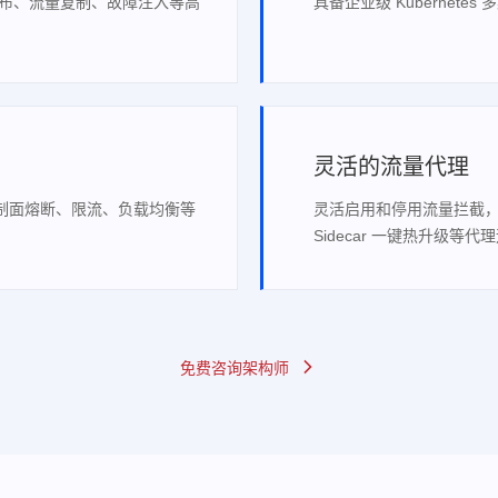
发布、流量复制、故障注入等高
具备企业级 Kubernet
灵活的流量代理
制面熔断、限流、负载均衡等
灵活启用和停用流量拦截，
Sidecar 一键热升级等代
免费咨询架构师