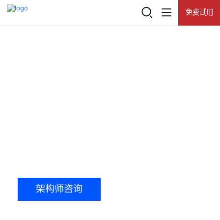
免费试用
登录
查看所有活动
产品
金融监管报送解决方案
热门推荐
推荐产品
解决方案
网易数帆基于金融行业的深度实践，为金融监管场
景量身打造的监管报送解决方案。方案包含面向报
网易数帆
客户案例
送人员的监管业务制度、面向科技人员的监管集市
和面向管理人员的监管门户三大核心能力，有效提
知数
升报送质量和效率，帮助金融机构高效完成监管报
资源中心
送要求，降低处罚概率。
有数BI
了解数帆
数据资产门户
架构师咨询
获取方案报价
大数据基础平台 NDH
数据开发治理平台