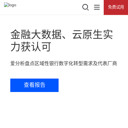
免费试用
登录
查看所有活动
产品
金融大数据、云原生实
热门推荐
力获认可
推荐产品
解决方案
爱分析盘点区域性银行数字化转型需求及代表厂商
网易数帆
客户案例
知数
资源中心
查看报告
有数BI
了解数帆
数据资产门户
大数据基础平台 NDH
数据开发治理平台