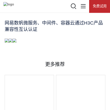
免费试用
登录
查看所有活动
产品
网易数帆微服务、中间件、容器云通过H3C产品
兼容性互认认证
热门推荐
推荐产品
解决方案
网易数帆
客户案例
更多推荐
知数
资源中心
有数BI
了解数帆
数据资产门户
大数据基础平台 NDH
数据开发治理平台