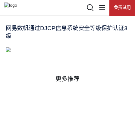
免费试用
登录
查看所有活动
产品
网易数帆通过DJCP信息系统安全等级保护认证3
级
热门推荐
推荐产品
解决方案
网易数帆
客户案例
更多推荐
知数
资源中心
有数BI
了解数帆
数据资产门户
大数据基础平台 NDH
数据开发治理平台