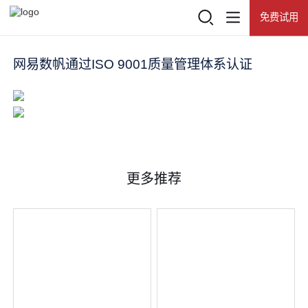
免费试用
登录
查看所有活动
产品
网易数帆通过ISO 9001质量管理体系认证
热门推荐
推荐产品
解决方案
网易数帆
客户案例
更多推荐
知数
资源中心
有数BI
了解数帆
数据资产门户
大数据基础平台 NDH
数据开发治理平台