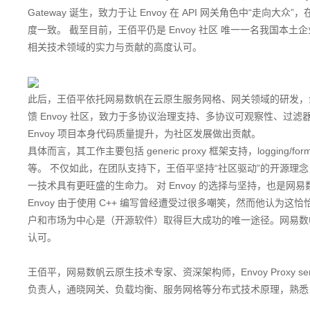
Gateway 诞生，致力于让 Envoy 在 API 网关角色中“
度一致。
截至目前，王佰平仍是 Envoy 社区
唯一一名我国本土企业诞生
相关技术领域的实力与贡献的高度认可。
此后，王佰平依托网易数帆在云原生服务网格、网关领域的研发，金融
馈 Envoy 社区，致力于
多协议治理支持、多协议可观察性、过滤
Envoy 项目本身代码质量提升，为社区发展做出贡献。
具体而言，其工作主要包括 generic proxy 框架支持，logging
等。
不仅如此，在团队支持下，王佰平坚持“社区驱动”的开源理念
一技术具有更旺盛的生命力。
对 Envoy 的选择与坚持，也是
网易数
Envoy 由于使用 C++ 编写曾经遭受过很多嘲笑，然而他认
户和市场为中心是（开源软件）取得巨大成功的唯一途径。网易数
认可。
王佰平，网易数帆云原生技术专家、资深架构师，Envoy Proxy senior m
负责人，通晓网关、负载均衡、服务网格等分布式技术原理，熟悉 Envo