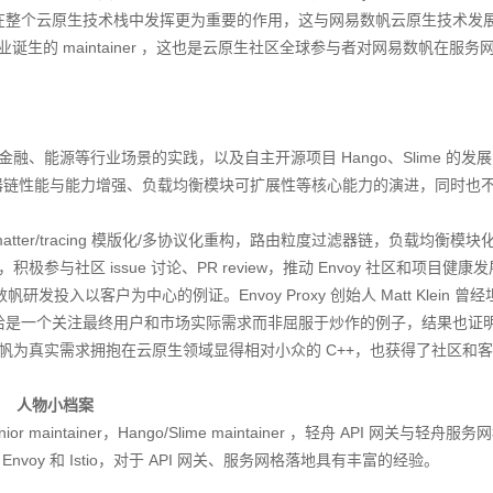
走向大众”，在整个云原生技术栈中发挥更为重要的作用，这与网易数帆云原生技术发
的 maintainer
，这也是云原生社区全球参与者对网易数帆在服务
、能源等行业场景的实践，以及自主开源项目 Hango、Slime 的发
器链性能与能力增强、负载均衡模块可扩展性
等核心能力的演进，同时也
/formatter/tracing 模版化/多协议化重构，路由粒度过滤器链，负载均衡模
，
积极参与社区 issue 讨论、PR review
，推动 Envoy 社区和项目健康
帆研发投入以客户为中心的例证。Envoy Proxy 创始人 Matt Klein 曾
为这恰恰是一个关注最终用户和市场实际需求而非屈服于炒作的例子，结果也证
帆为真实需求拥抱在云原生领域显得相对小众的 C++，也获得了社区和
人物小档案
aintainer，Hango/Slime maintainer ，轻舟 API 网关与轻舟服
y 和 Istio，对于 API 网关、服务网格落地具有丰富的经验。