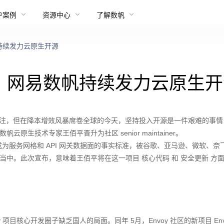
户案例
资源中心
了解数帆
网易数帆持续发力云原生开源
ntainer！网易数帆持续发力云原生
注，但在降本增效风暴席卷全球的今天，坚持投入开源是一件艰难的事情
原生技术专家王佰平晋升为社区 senior maintainer。
已成为服务网格和 API 网关数据面的事实标准，被谷歌、亚马逊、微软、奈
式底座当中。此次宣布，意味着王佰平将在这一项目
核心代码
和
安全更新
方
。
 Envoy 项目核心开发圈子缺乏国人的局面。同年 5月，Envoy 社区的新项目 Env