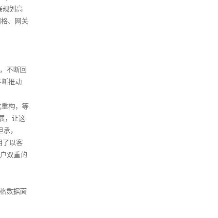
展规划高
网格、网关
展，不断回
不断推动
块化重构，等
发展，让这
经坦承，
明了以客
客户双重的
务网格数据面