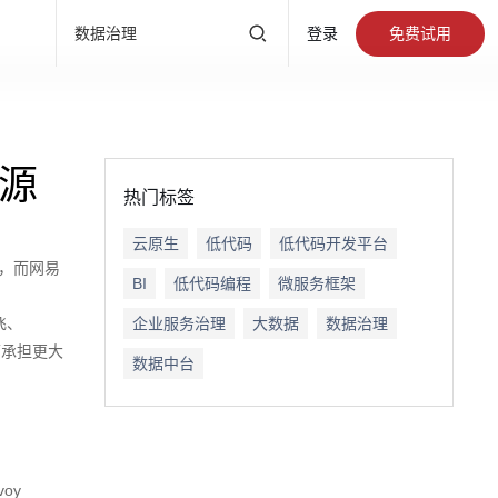
产品直达
免费试用
数据治理
登录
有数BI
标签画像
数据大
DataOps
数据标准
开源
热门标签
数据开发
云原生
低代码
低代码开发平台
，而网易
BI
低代码编程
微服务框架
指标平台
飞、
企业服务治理
大数据
数据治理
面承担更大
数据中台
大数据
oy