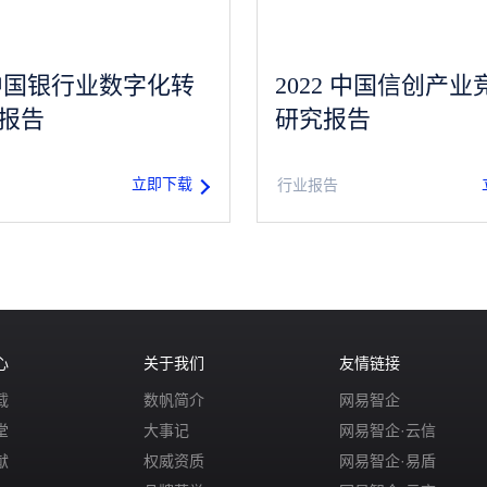
3 中国银行业数字化转
2022 中国信创产业
报告
研究报告
立即下载
行业报告
心
关于我们
友情链接
载
数帆简介
网易智企
堂
大事记
网易智企·云信
献
权威资质
网易智企·易盾