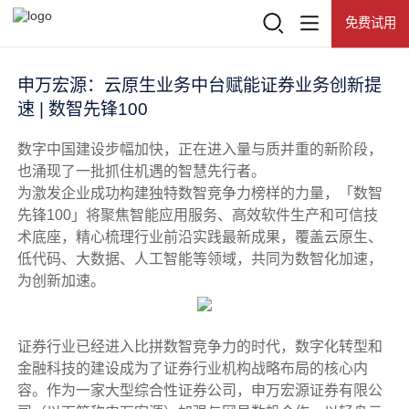
免费试用
登录
查看所有活动
产品
申万宏源：云原生业务中台赋能证券业务创新提
速 | 数智先锋100
热门推荐
数字中国建设步幅加快，正在进入量与质并重的新阶段，
推荐产品
解决方案
也涌现了一批抓住机遇的智慧先行者。
为激发企业成功构建独特数智竞争力榜样的力量，「数智
网易数帆
客户案例
先锋100」将聚焦智能应用服务、高效软件生产和可信技
术底座，精心梳理行业前沿实践最新成果，覆盖云原生、
知数
低代码、大数据、人工智能等领域，共同为数智化加速，
资源中心
为创新加速。
有数BI
了解数帆
数据资产门户
证券行业已经进入比拼数智竞争力的时代，数字化转型和
大数据基础平台 NDH
金融科技的建设成为了证券行业机构战略布局的核心内
容。作为一家大型综合性证券公司，申万宏源证券有限公
数据开发治理平台