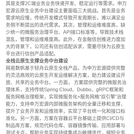
其是支撑2C端业务业务快速开发、稳定运行等需求。申万
宏源云原生业务中台建设主要面临三大挑战。首先是业务
需求响应慢，传统开发模式导致开发周期长，难以满足业
务侧不断提出的迭代需求。其次，管理和运维难度高，缺
少统一的微服务治理平台、API接口标准等，导致技术栈
混乱，管理和运维难度高。此外，在金融信创推进力度加
大的背景下，公司还有信创适配诉求，需要尽快为云原生
平台进行信创产品适配。
全栈云原生支撑业务中台建设
网易数帆基于轻舟云原生全栈产品，为申万宏源提供完整
的灵活高效的云原生开发运维解决方案，助力建设建设开
放、共享的业务中台。一方面， 方案提供完整的微服务治
理体系，支持传统Spring Cloud、Dubbo、gRPC框架和
服务网格治理框架，实现微服务化+服务网格“双引擎”治理
能力，支持申万宏源内部微服务架构的全量迁移和支撑，
提升了业务开发和运维效率，实现了平台统一化和接口标
准化。另一方面，方案在容器云平台基础上提供CI/CD与
制品库方案，规范代码仓库、容器镜像传输、应用部署与
测试卡点，帮助业务实现持续集成与敏捷迭代，缩短业务