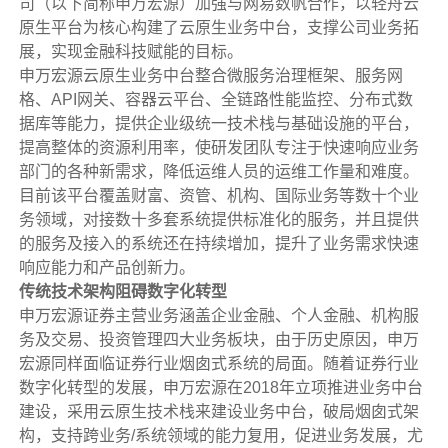
司（以下简称申万宏源）加强与网易数帆合作，以轻舟云
指标平台
原生平台为核心构建了云原生业务中台，支撑公司业务拓
展，实现金融科技赋能的目标。
申万宏源云原生业务中台整合微服务治理框架、服务网
格、API网关、容器云平台、全链路性能监控、分布式数
据库等能力，提供企业级统一技术栈与基础设施的平台，
提高整体的资源利用率，使研发团队专注于快速响应业务
部门的各种新需求，降低运维人员的运维工作量和难度。
目前该平台覆盖财富、资管、机构、国际业务等数十个业
务领域，对接数十多套系统提供标准化的服务，并且提供
的服务及接入的系统还在持续增加，提升了业务需求快速
响应能力和产品创新力。
传统技术架构阻碍数字化转型
申万宏源证券主营业务涵盖企业金融、个人金融、机构服
务及交易、投资管理四大业务板块，由于历史原因，申万
宏源同样面临证券行业烟囱式系统的局面。随着证券行业
数字化转型的发展，申万宏源在2018年立项推进业务中台
建设，采用云原生技术栈来建设业务中台，破局烟囱式架
构，支持跨业务/系统领域的能力复用，促进业务发展，尤