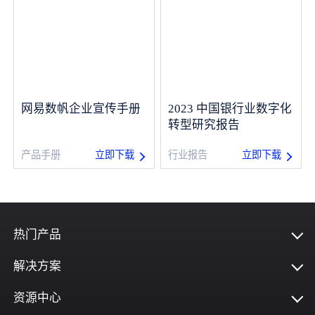
网易数帆企业宣传手册
2023 中国银行业数字化
转型研究报告
立即下载
立即下载
产品手册
行业报告
热门产品
解决方案
资源中心