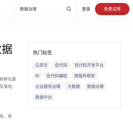
产品直达
免费试用
数据治理
登录
有数BI
标签画像
数据大
DataOps
数据标准
数据
热门标签
数据开发
云原生
低代码
低代码开发平台
BI
低代码编程
微服务框架
创新孵化基
指标平台
普及落地，
企业服务治理
大数据
数据治理
数据中台
大数据
服务，将
、