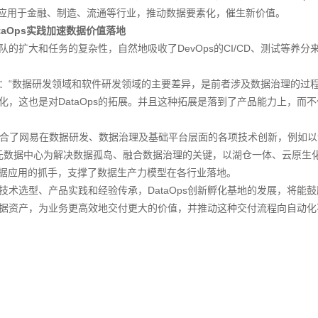
并将其广泛应用于金融、制造、流通等行业，推动数据要素化，催生新价值。
taOps实践加速数据价值落地
队的扩大和任务的复杂性，自然地吸收了DevOps的CI/CD、测试等养分
：“数据研发领域和软件研发领域的主要差异，是前者涉及数据治理的过
，这也是对DataOps的拓展。并且这种拓展是落到了产品能力上，而
平台整合了网易在数据研发、数据治理及基础平台层面的各项技术创新，例如
，以元数据中心为解决数据孤岛、融合数据治理的关键，以湖仓一体、云原生
数据应用的抓手，支撑了数据生产力模型在各行业落地。
术选型、产品实践和经验传承，DataOps创新孵化基地的发展，将能
据资产，为业务更高效地交付更大的价值，并推动这种交付流程向自动化