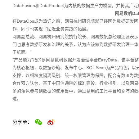
DataFusion和DataProduct为内核的数据生产力模型，
网易数帆Da
在DataOps成为热词之前，网易杭州研究院就已经因为数据研发团
作，同时也实现了贴近业务实践的拓展。
网易副总裁、网易杭州研究院执行院长、网易数帆总经理汪源表示
们也思考数据研发和治理的关系，认为应该做到数据研发治理一体化
于纸面。”
“产品能力”指的是网易数帆数据开发治理平台EasyData，该
为核心枢纽，以数据沙箱、发布中心、SQL Scan为产品特色
支撑，以细粒度隔离级别、统一权限管理为保障，配合有数BI为
合作双方认为，基于中国信通院的标准建设、行业指引，以及网易技
多的角色参与到数据的使用当中，通过易用的工具平台和充沛的数
进。
分享至：