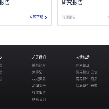
报告
研究报告
立即下载
行业报告
心
关于我们
友情链接
载
数帆简介
网易智企
堂
大事记
网易智企·云信
献
权威资质
网易智企·易盾
品牌荣誉
网易智企·云商
媒体报道
联系我们