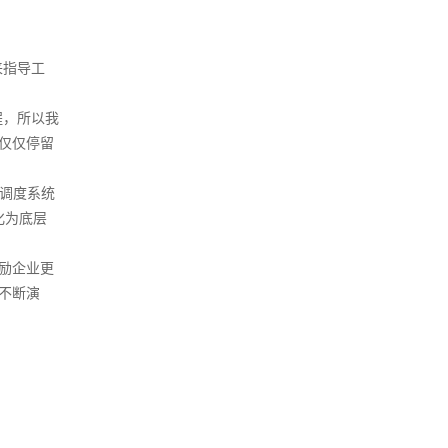
来指导工
程，所以我
不仅仅停留
以调度系统
化为底层
鼓励企业更
不断演